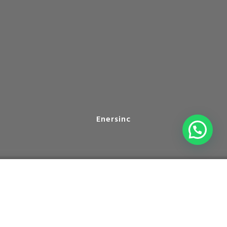
Enersinc
Durante los meses de marzo y abril las plantas de
generación existentes podrán garantizar ingresos de
Cargo por Confiabilidad para 2023-2025 (CREG 101-
004). 💡¿Por qué es importante esta resolución?